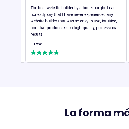
The best website builder by a huge margin. I can
y
honestly say that I have never experienced any
de
Con B1
website builder that was so easy to use, intuitive,
absolu
and that produces such high-quality, professional
m,
Me ha 
results.
Drew
Steph
Person
La forma más