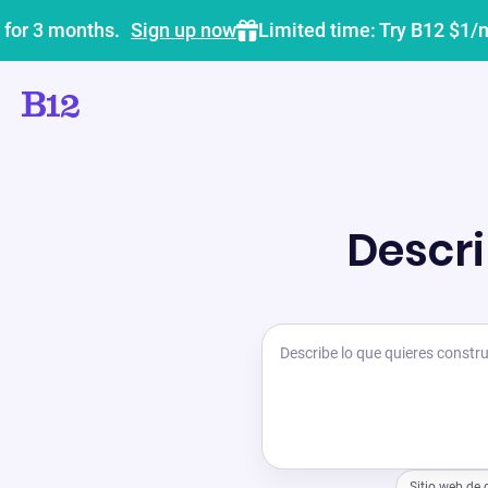
 for 3 months.
Sign up now
Limited time: Try B12 $1/
Descri
Sitio web de 