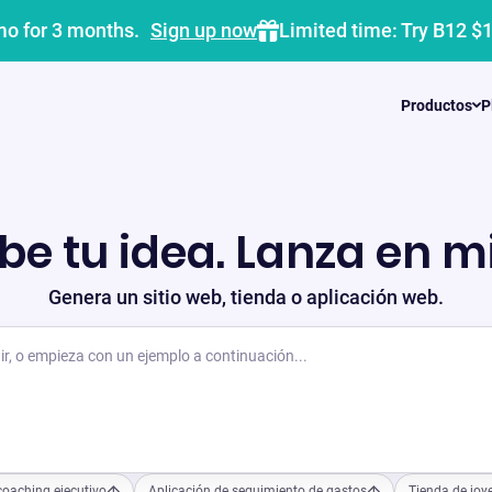
mo for 3 months.
Sign up now
Limited time: Try B12 $
Productos
P
be tu idea. Lanza en m
Genera un sitio web, tienda o aplicación web.
coaching ejecutivo
Aplicación de seguimiento de gastos
Tienda de joye