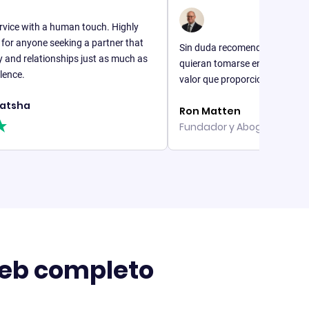
th a human touch. Highly
e seeking a partner that
Sin duda recomendaría B12 a las empr
lationships just as much as
quieran tomarse en serio su negocio en 
valor que proporciona B12 es incompa
Ron Matten
Fundador y Abogado, Matten Law
 web completo